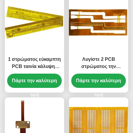
1 στρώματος εύκαμπτη
Λυγίστε 2 PCB
PCB ταινία κάλυψης
στρώματος την
πινάκων κίτρινη 1 Oz
εύκαμπτη ταινία 0.5mm
Πάρτε την καλύτερη
PCB χαλκού
Πάρτε την καλύτερη
κάλυψης πινάκων
κίτρινη Silkscreen
τιμή
τιμή