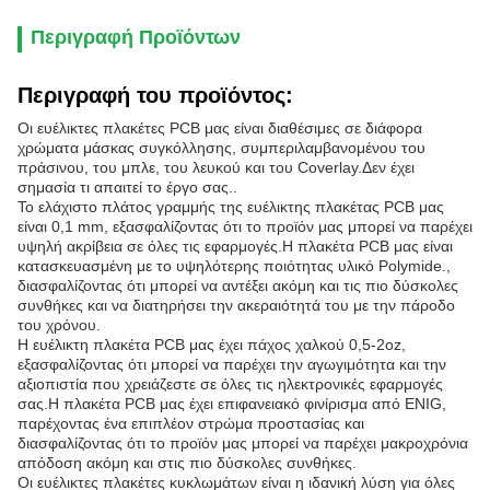
Περιγραφή Προϊόντων
Περιγραφή του προϊόντος:
Οι ευέλικτες πλακέτες PCB μας είναι διαθέσιμες σε διάφορα
χρώματα μάσκας συγκόλλησης, συμπεριλαμβανομένου του
πράσινου, του μπλε, του λευκού και του Coverlay.Δεν έχει
σημασία τι απαιτεί το έργο σας..
Το ελάχιστο πλάτος γραμμής της ευέλικτης πλακέτας PCB μας
είναι 0,1 mm, εξασφαλίζοντας ότι το προϊόν μας μπορεί να παρέχει
υψηλή ακρίβεια σε όλες τις εφαρμογές.Η πλακέτα PCB μας είναι
κατασκευασμένη με το υψηλότερης ποιότητας υλικό Polymide.,
διασφαλίζοντας ότι μπορεί να αντέξει ακόμη και τις πιο δύσκολες
συνθήκες και να διατηρήσει την ακεραιότητά του με την πάροδο
του χρόνου.
Η ευέλικτη πλακέτα PCB μας έχει πάχος χαλκού 0,5-2oz,
εξασφαλίζοντας ότι μπορεί να παρέχει την αγωγιμότητα και την
αξιοπιστία που χρειάζεστε σε όλες τις ηλεκτρονικές εφαρμογές
σας.Η πλακέτα PCB μας έχει επιφανειακό φινίρισμα από ENIG,
παρέχοντας ένα επιπλέον στρώμα προστασίας και
διασφαλίζοντας ότι το προϊόν μας μπορεί να παρέχει μακροχρόνια
απόδοση ακόμη και στις πιο δύσκολες συνθήκες.
Οι ευέλικτες πλακέτες κυκλωμάτων είναι η ιδανική λύση για όλες