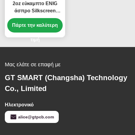
2oz εύκαμπτο ENIG
άσπρο Silkscreen
πινάκων PCB PCB
Πάρτε την καλύτερη
ευκίνητο PCB 1
στρώματος
τιμή
Μας ελάτε σε επαφή με
GT SMART (Changsha) Technology
Co., Limited
Ηλεκτρονικό
alice@gtpcb.com