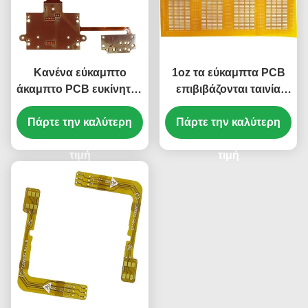
Κανένα εύκαμπτο
1oz τα εύκαμπτα PCB
άκαμπτο PCB ευκίνητος
επιβιβάζονται ταινία
πίνακας ENIG
κάλυψης 0.1mm στην
Πάρτε την καλύτερη
Silkscreen PCB 1
κίτρινη ευκίνητο PCB 1
Πάρτε την καλύτερη
στρώματος
στρώματος
τιμή
τιμή