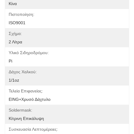
Κίνα
Πιστοποίηση:
ISO9001
Σχήμα:
2 Λίτρα
Υλικό Σιδηροδρόμου:
Pi
Δάχος Χαλκού:
1/1oz
Τελεία Επιφανείας:
EING+Χρυσό Δάχτυλο
Soldermask:
Κίτρινη Επικάλυψη
Συσκευασία Λεπτομέρειες: