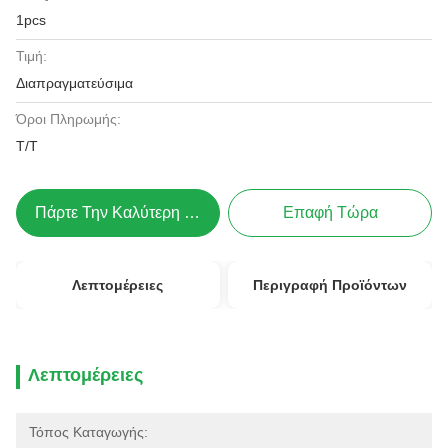
1pcs
Τιμή:
Διαπραγματεύσιμα
Όροι Πληρωμής:
Τ/Τ
Πάρτε Την Καλύτερη Τιμή
Επαφή Τώρα
Λεπτομέρειες
Περιγραφή Προϊόντων
Λεπτομέρειες
Τόπος Καταγωγής: