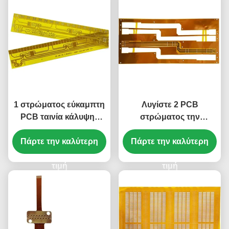
1 στρώματος εύκαμπτη
Λυγίστε 2 PCB
PCB ταινία κάλυψης
στρώματος την
πινάκων κίτρινη 1 Oz
εύκαμπτη ταινία 0.5mm
Πάρτε την καλύτερη
PCB χαλκού
Πάρτε την καλύτερη
κάλυψης πινάκων
κίτρινη Silkscreen
τιμή
τιμή