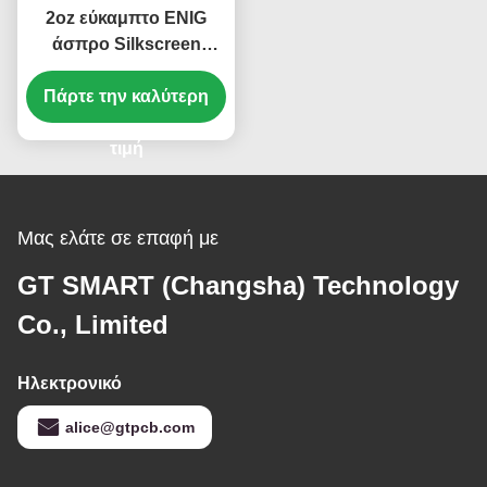
2oz εύκαμπτο ENIG
άσπρο Silkscreen
πινάκων PCB PCB
Πάρτε την καλύτερη
ευκίνητο PCB 1
στρώματος
τιμή
Μας ελάτε σε επαφή με
GT SMART (Changsha) Technology
Co., Limited
Ηλεκτρονικό
alice@gtpcb.com