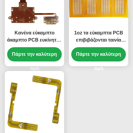
Κανένα εύκαμπτο
1oz τα εύκαμπτα PCB
άκαμπτο PCB ευκίνητος
επιβιβάζονται ταινία
πίνακας ENIG
κάλυψης 0.1mm στην
Πάρτε την καλύτερη
Silkscreen PCB 1
κίτρινη ευκίνητο PCB 1
Πάρτε την καλύτερη
στρώματος
στρώματος
τιμή
τιμή