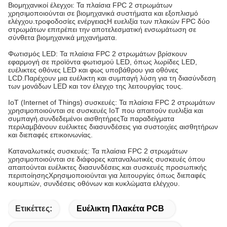
Βιομηχανικοί έλεγχοι: Τα πλαίσια FPC 2 στρωμάτων
χρησιμοποιούνται σε βιομηχανικά συστήματα και εξοπλισμό
ελέγχου.τροφοδοσίες ενέργειαςΗ ευελιξία των πλακών FPC δύο
στρωμάτων επιτρέπει την αποτελεσματική ενσωμάτωση σε
σύνθετα βιομηχανικά μηχανήματα.
Φωτισμός LED: Τα πλαίσια FPC 2 στρωμάτων βρίσκουν
εφαρμογή σε προϊόντα φωτισμού LED, όπως λωρίδες LED,
ευέλικτες οθόνες LED και φως υποβάθρου για οθόνες
LCD.Παρέχουν μια ευέλικτη και συμπαγή λύση για τη διασύνδεση
των μονάδων LED και τον έλεγχο της λειτουργίας τους.
IoT (Internet of Things) συσκευές: Τα πλαίσια FPC 2 στρωμάτων
χρησιμοποιούνται σε συσκευές IoT που απαιτούν ευελιξία και
συμπαγή.συνδεδεμένοι αισθητήρεςΤα παραδείγματα
περιλαμβάνουν ευέλικτες διασυνδέσεις για συστοιχίες αισθητήρων
και διεπαφές επικοινωνίας.
Καταναλωτικές συσκευές: Τα πλαίσια FPC 2 στρωμάτων
χρησιμοποιούνται σε διάφορες καταναλωτικές συσκευές όπου
απαιτούνται ευέλικτες διασυνδέσεις.και συσκευές προσωπικής
περιποίησηςΧρησιμοποιούνται για λειτουργίες όπως διεπαφές
κουμπιών, συνδέσεις οθόνων και κυκλώματα ελέγχου.
Ετικέττες:
Ευέλικτη Πλακέτα PCB