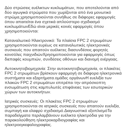
Δύο στρώσεις ευέλικτων κυκλωμάτων, που αποτελούνται από
δύο αγωγικά στρώματα που χωρίζονται από ένα μονωτικό
στρώμα,χρησιμοποιούνται συνήθως σε διάφορες εφαρμογές
όπου απαιτείται ένα σχετικά απλούστερο σχεδιασμό
κυκλωμάτωνΕδώ είναι μερικές κοινές εφαρμογές όπου
χρησιμοποιούνται:
Καταναλωτικό Ηλεκτρονικό: Τα πλαίσια FPC 2 στρωμάτων
χρησιμοποιούνται ευρέως σε καταναλωτικές ηλεκτρονικές
συσκευές που απαιτούν ευέλικτες διασυνδέσεις.φορητές
κονσόλες παιχνιδιώνΧρησιμοποιούνται για εφαρμογές όπως
διεπαφές κουμπιών, συνδέσεις οθόνων και διανομή ενέργειας.
Αυτοκινητοβιομηχανία: Στην αυτοκινητοβιομηχανία, οι πλακέτες
FPC 2 στρωμάτων βρίσκουν εφαρμογή σε διάφορα ηλεκτρονικά
συστήματα και εξαρτήματα.ομάδες οργάνωνΗ ευελιξία των
πλακών FPC 2 στρωμάτων επιτρέπει την απρόσκοπτη
ενσωμάτωση στις καμπυλωτές επιφάνειες των εσωτερικών
χώρων των αυτοκινήτων.
Ιατρικές συσκευές: Οι πλακέτες FPC 2 στρωμάτων
χρησιμοποιούνται σε ιατρικές συσκευές που απαιτούν ευελιξία,
συμπαγή και ελαφρύ σχεδιασμό.Διαγνωστικό εξοπλισμόΤα
παραδείγματα περιλαμβάνουν ευέλικτα ηλεκτρόδια για την
παρακολούθηση ηλεκτροκαρδιογραφίας και
ηλεκτροεγκεφαλογραφίας.