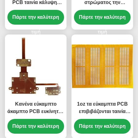
PCB ταινία κάλυψης
στρώματος την
πινάκων κίτρινη 1 Oz
εύκαμπτη ταινία 0.5mm
Πάρτε την καλύτερη
PCB χαλκού
Πάρτε την καλύτερη
κάλυψης πινάκων
κίτρινη Silkscreen
τιμή
τιμή
Κανένα εύκαμπτο
1oz τα εύκαμπτα PCB
άκαμπτο PCB ευκίνητος
επιβιβάζονται ταινία
πίνακας ENIG
κάλυψης 0.1mm στην
Πάρτε την καλύτερη
Silkscreen PCB 1
κίτρινη ευκίνητο PCB 1
Πάρτε την καλύτερη
στρώματος
στρώματος