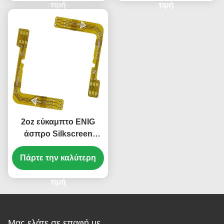
τιμή
τιμή
2oz εύκαμπτο ENIG
άσπρο Silkscreen
πινάκων PCB PCB
Πάρτε την καλύτερη
ευκίνητο PCB 1
στρώματος
τιμή
Μας ελάτε σε επαφή με