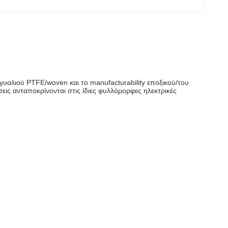
γυαλιού PTFE/woven και το manufacturability εποξικού/του
εις ανταποκρίνονται στις ίδιες φυλλόμορφες ηλεκτρικές