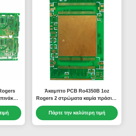
Rogers
Άκαμπτο PCB Ro4350B 1oz
 πινάκων
Rogers 2 στρώματα καμία πράσινη
μάσκα ύλης συγκολλήσεως
τιμή
Πάρτε την καλύτερη τιμή
Silkscreen