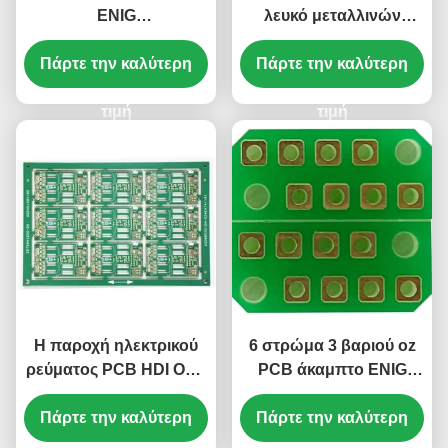
ENIG
λευκό μεταλλινών
200.03mm*145.06mm
πινάκων κυκλωμάτων
PCB FR4 4oz χαλκού
Πάρτε την καλύτερη
PCB χαλκού FR4 4oz
Πάρτε την καλύτερη
στρώματος
τιμή
τιμή
Η παροχή ηλεκτρικού
6 στρώμα 3 βαριού oz
ρεύματος PCB HDI OSP
PCB άκαμπτο ENIG
24 στρωμάτων έθαψε
χαλκού πράσινο κανένα
μέσω/τυφλός μέσω του
Πάρτε την καλύτερη
Πάρτε την καλύτερη
Silkscreen
PCB 4oz