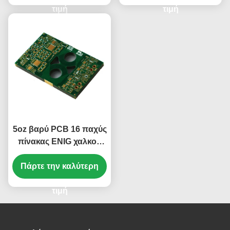
τιμή
τιμή
5oz βαρύ PCB 16 παχύς
πίνακας ENIG χαλκού
PCB χαλκού στρώματος
Πάρτε την καλύτερη
FR4
τιμή