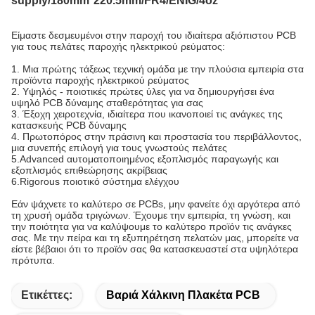
supply/180mm*220.5mm/FR4/ENIG/4oz
Είμαστε δεσμευμένοι στην παροχή του ιδιαίτερα αξιόπιστου PCB
για
τους
πελάτες
παροχής ηλεκτρικού ρεύματος
:
1. Μια πρώτης τάξεως τεχνική ομάδα με την πλούσια εμπειρία στα
προϊόντα παροχής ηλεκτρικού ρεύματος
2. Υψηλός - ποιοτικές πρώτες ύλες για να δημιουργήσει ένα
υψηλό PCB δύναμης σταθερότητας για σας
3. Έξοχη χειροτεχνία, ιδιαίτερα που ικανοποιεί τις ανάγκες της
κατασκευής PCB δύναμης
4. Πρωτοπόρος στην πράσινη και προστασία του περιβάλλοντος,
μια συνεπής επιλογή για τους γνωστούς πελάτες
5.Advanced αυτοματοποιημένος εξοπλισμός παραγωγής και
εξοπλισμός επιθεώρησης ακρίβειας
6.Rigorous ποιοτικό σύστημα ελέγχου
Εάν ψάχνετε το καλύτερο σε PCBs, μην φανείτε όχι αργότερα από
τη χρυσή ομάδα τριγώνων. Έχουμε την εμπειρία, τη γνώση, και
την ποιότητα για να καλύψουμε το καλύτερο προϊόν τις ανάγκες
σας. Με την πείρα και τη εξυπηρέτηση πελατών μας, μπορείτε να
είστε βέβαιοι ότι το προϊόν σας θα κατασκευαστεί στα υψηλότερα
πρότυπα.
Ετικέττες:
Βαριά Χάλκινη Πλακέτα PCB