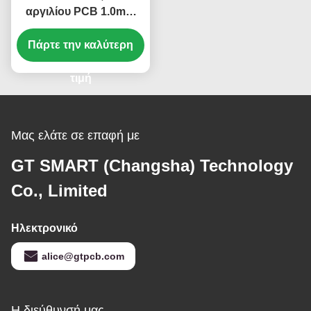
αργιλίου PCB 1.0mm
FR4 φωτισμού των
Πάρτε την καλύτερη
οδηγήσεων για 2
στρώμα των
οδηγήσεων
τιμή
Μας ελάτε σε επαφή με
GT SMART (Changsha) Technology
Co., Limited
Ηλεκτρονικό
alice@gtpcb.com
Η διεύθυνσή μας