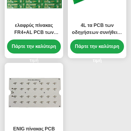
ελαφρύς πίνακας
4L τα PCB των
FR4+AL PCB των
οδηγήσεων συνήθειας
οδηγήσεων υψηλής
επιβιβάζονται σε 0.3mm
Πάρτε την καλύτερη
δύναμης 1.7mm 2
Πάρτε την καλύτερη
ENIG KB6160A
στρώμα για την παροχή
130.4x538mm
ηλεκτρικού ρεύματος
τιμή
1.1+/0.1MM
τιμή
ENIG πίνακας PCB