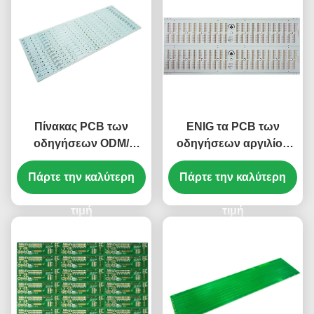
Πίνακας PCB των
ENIG τα PCB των
οδηγήσεων ODM/
οδηγήσεων αργιλίου
πίνακας κυκλωμάτων
επιβιβάζονται σε 1.6mm
4mm 1 στρώμα HAL
Πάρτε την καλύτερη
για το αυτοκίνητο που
Πάρτε την καλύτερη
ΑΜΌΛΥΒΔΟ KB6160A
αφήνονται και τις
τιμή
σωστές επιτροπές
τιμή
οπίσθιων φαναριών