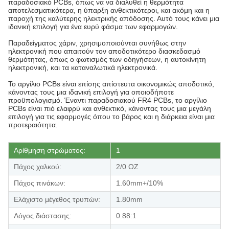
παραδοσιακό PCBs, όπως να να διαλυθεί η θερμότητα
αποτελεσματικότερα, η ύπαρξη ανθεκτικότεροι, και ακόμη και η
παροχή της καλύτερης ηλεκτρικής απόδοσης. Αυτό τους κάνει μια
ιδανική επιλογή για ένα ευρύ φάσμα των εφαρμογών.
Παραδείγματος χάριν, χρησιμοποιούνται συνήθως στην
ηλεκτρονική που απαιτούν τον αποδοτικότερο διασκεδασμό
θερμότητας, όπως ο φωτισμός των οδηγήσεων, η αυτοκίνητη
ηλεκτρονική, και τα καταναλωτικά ηλεκτρονικά.
Το αργίλιο PCBs είναι επίσης απίστευτα οικονομικώς αποδοτικό,
κάνοντας τους μια ιδανική επιλογή για οποιοδήποτε
προϋπολογισμό. Έναντι παραδοσιακού FR4 PCBs, το αργίλιο
PCBs είναι πιό ελαφρύ και ανθεκτικό, κάνοντας τους μια μεγάλη
επιλογή για τις εφαρμογές όπου το βάρος και η διάρκεια είναι μια
προτεραιότητα.
Αρίθμηση στρώματος:
1
Πάχος χαλκού:
2/0 OZ
Πάχος πινάκων:
1.60mm+/10%
Ελάχιστο μέγεθος τρυπών:
1.80mm
Λόγος διάστασης:
0.88:1