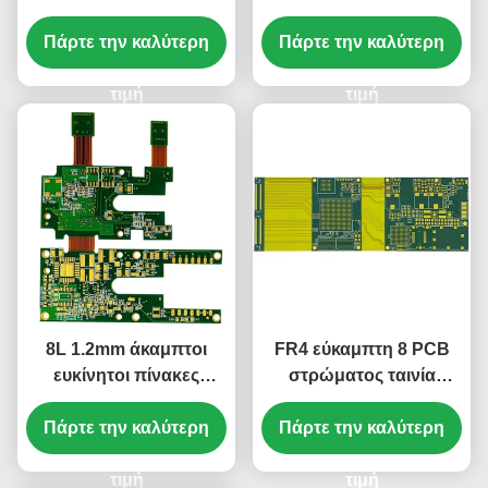
πράσινο λευκό 1.5mm
PCB 1mm πράσινο
Πάρτε την καλύτερη
ταινιών κάλυψης
λευκό ταινιών κάλυψης
Πάρτε την καλύτερη
τιμή
τιμή
8L 1.2mm άκαμπτοι
FR4 εύκαμπτη 8 PCB
ευκίνητοι πίνακες
στρώματος ταινία
κυκλωμάτων PCB
1.65mm κάλυψης
Πάρτε την καλύτερη
τυπωμένοι 1oz
επεξεργασίας πράσινη
Πάρτε την καλύτερη
85.19*73.3mm
τιμή
τιμή