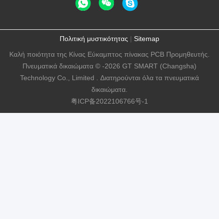
Πολιτική μυστικότητας
|
Sitemap
Καλή ποιότητα της Κίνας Εύκαμπτος πίνακας PCB Προμηθευτής.
Πνευματικά δικαιώματα © -2026 GT SMART (Changsha)
Technology Co., Limited . Διατηρούνται όλα τα πνευματικά
δικαιώματα.
粤ICP备2022106766号-1