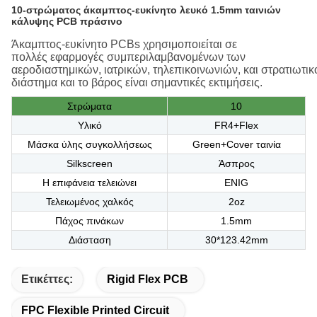
10-στρώματος άκαμπτος-ευκίνητο λευκό 1.5mm ταινιών
κάλυψης PCB πράσινο
Άκαμπτος-ευκίνητο
PCBs
χρησιμοποιείται
σε
πολλές
εφαρμογές
συμπεριλαμβανομένων
των
αεροδιαστημικών
,
ιατρικών
,
τηλεπικοινωνιών
,
και
στρατιωτικ
διάστημα
και
το βάρος
είναι
σημαντικές
εκτιμήσεις
.
Στρώματα
10
Υλικό
FR4+Flex
Μάσκα ύλης συγκολλήσεως
Green+Cover ταινία
Silkscreen
Άσπρος
Η επιφάνεια τελειώνει
ENIG
Τελειωμένος χαλκός
2oz
Πάχος πινάκων
1.5mm
Διάσταση
30*123.42mm
Ετικέττες:
Rigid Flex PCB
FPC Flexible Printed Circuit