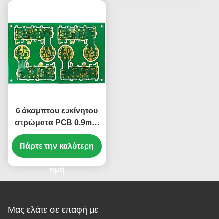
6 άκαμπτου ευκίνητου
στρώματα PCB 0.9mm
συνήθειας πράσινου
Πάρτε την καλύτερη
κανένα Silkscreen
151.5*88.74mm
τιμή
Μας ελάτε σε επαφή με